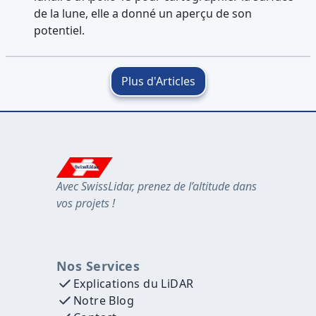
de la lune, elle a donné un aperçu de son
potentiel.
Plus d'Articles
S
wi
ssLidar
S
wi
ssLidar
S
wi
ssLidar
Avec SwissLidar, prenez de l’altitude dans
vos projets !
Nos Services
Explications du LiDAR
Notre Blog