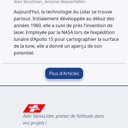
Alan Woolman, Antoine Wasserfallen
Aujourd’hui, la technologie du Lidar se trouve
partout. Initialement développée au début des
années 1960, elle a suivi de près l’invention de
laser. Employée par la NASA lors de l’expédition
lunaire d’Apollo 15 pour cartographier la surface
de la lune, elle a donné un aperçu de son
potentiel.
Plus d'Articles
S
wi
ssLidar
S
wi
ssLidar
S
wi
ssLidar
Avec SwissLidar, prenez de l’altitude dans
vos projets !